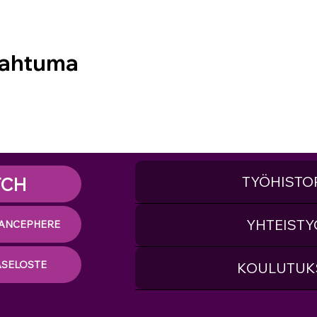
pahtuma
TYÖHISTO
TCH
YHTEISTY
ANCEPHERE
ASELOSTE
KOULUTUK