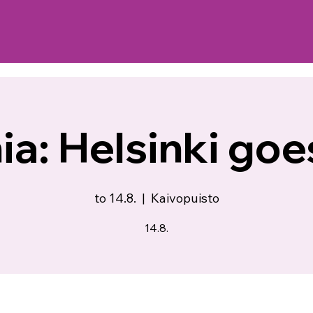
ia: Helsinki go
to 14.8.
  |  
Kaivopuisto
14.8.