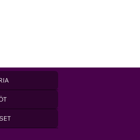
RIA
ÖT
SET