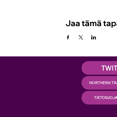
Jaa tämä ta
TWI
NORTHERN TR
TIETOSUOJ